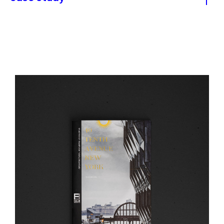
40 Tenth Avenue si inserisce nel paesaggio di
New York tra l’High Line Park e il fiume
Hudson. Firmato da Studio Gang, l’edificio
nasce da una strategia di scultura solare, con
una facciata sfaccettata in vetro che riflette la
luce come una gemma urbana.
Il catalogo progettato per raccontare
l’intervento è pensato come estensione fisica
dell’architettura: copertina rigida in cartoncino
naturale, stampa a secco che riprende le
geometrie della facciata, rilegatura bodoniana e