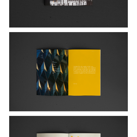
punto metallico colorato.
Il progetto grafico enfatizza la tridimensionalità
del rivestimento, restituendone la complessità
attraverso materiali e lavorazioni tattili che
delineano le sfaccettature della facciata del
building.
Il giallo “oro” diventa elemento cromatico
narrativo, evocando i raggi solari che si
infrangono sulle superfici sfaccettate. Un
volume che fonde racconto tecnico e forma
visiva con rigore e precisione.