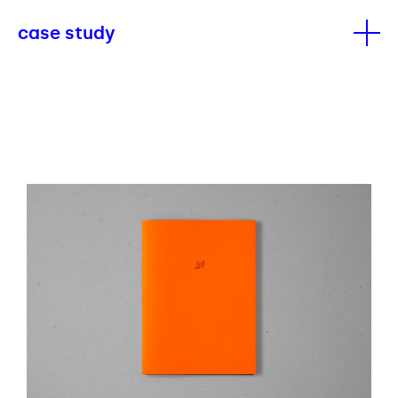
case study
Il progetto nasce come reazione agli sprechi
sistemici e a una gestione poco consapevole
delle risorse, proponendo un approccio
disobbediente ma sostenibile al vivere
quotidiano.
Un viaggio di ricerca compiuto da due
laureandi, Matteo Raffaello Lippi e Michele
Della Cuna, all’interno della Ex Casa del
Portuale di Dovadola (FC), edificio incompiuto