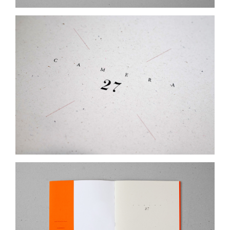
e dimenticato, divenuto terreno per un
intervento di design site-specific.
Qui, l’essenza del progetto si rivela: il vero
design nasce dalla necessità, dalla funzione,
dall’adattarsi al contesto. Un esperimento
radicale che si traduce in un volume
autoprodotto, costruito come documento
visivo e teorico dell’intero processo.
Le immagini, scattate in pellicola 35mm,
restituiscono l’atmosfera grezza e autentica del