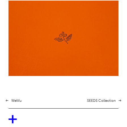
←
WeMu
SEEDS Collection
→
+