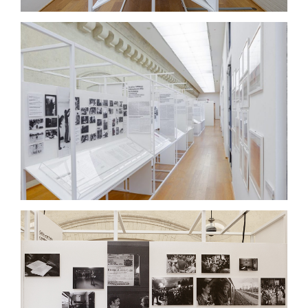
Fondamentale, in questo processo, è il ruolo
della grafica: sistema di orientamento e di
senso, rende leggibili contenuti densi, ne
valorizza la struttura, ne amplifica il ritmo. La
visual identity diventa così ponte tra opera e
pubblico, tra storia e presente.
Un progetto che guarda ai libri pop-up
dell’infanzia, capaci di meravigliare a ogni
pagina. Così, anche lo spazio espositivo invita a
leggere, imparare e immaginare nuove storie.