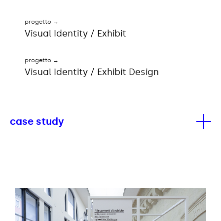
→
progetto
Visual Identity / Exhibit
→
progetto
Visual Identity / Exhibit Design
case study
Progettare un allestimento significa mettere in
scena un racconto: trasformare lo spazio in un
dispositivo narrativo capace di dare forma alle
trame storiche e artistiche costruite dalla