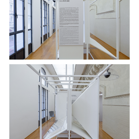
curatrice. È compito dell’allestimento
coinvolgere il visitatore, guidarlo tra le
diramazioni del racconto, stimolare la scoperta
e la comprensione. Raccontare la stagione
bolognese della performance è stata l’occasione
per dare ordine a episodi effimeri,
trasformandoli in segni permanenti.
L’allestimento si configura come un catalogo
tridimensionale: una sequenza di moduli leggeri
in ferro e legno dipinto, disposti come capitoli
visivi.