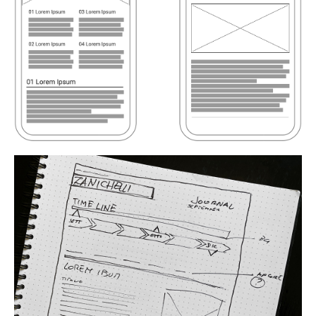
navigazione.
Elemento centrale del progetto è l’infografica
della timeline, progettata per sintetizzare con
precisione l’avanzamento dei lavori dei vari
gruppi. Un linguaggio visivo chiaro e funzionale,
pensato per migliorare il flusso interno delle
informazioni e potenziare la collaborazione tra i
team.