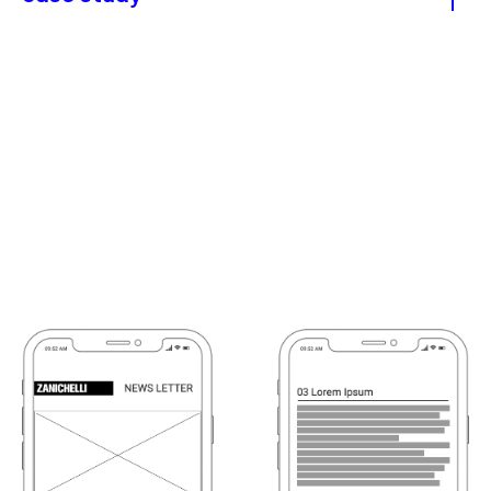
Per Zanichelli, storica casa editrice italiana,
abbiamo progettato il layout e definito l’identità
visiva di una newsletter interna destinata alla
Divisione Media Digitali. Uno strumento
pensato per aggiornare in modo efficace e
strutturato i team coinvolti nello sviluppo dei
prodotti scolastici digitali.
La progettazione grafica si è concentrata su
un’interfaccia lineare, essenziale e altamente
leggibile, con l’obiettivo di rendere immediata la
fruizione dei contenuti e facilitare la